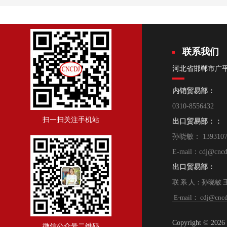
联系我们
河北省邯郸市广
内销贸易部：
0310-8556432
扫一扫关注手机站
出口贸易部：：
孙晓敏： 139310
E-mail：cdj@cncd
出口贸易部：
联 系 人：孙晓敏 王 朋
E-mail： cdj@cncd
Copyright © 2
微信公众号二维码