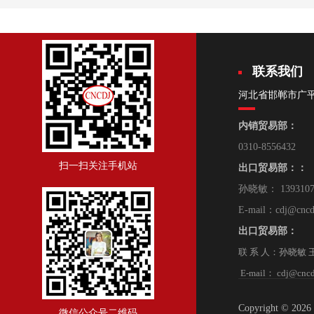
联系我们
河北省邯郸市广
内销贸易部：
0310-8556432
扫一扫关注手机站
出口贸易部：：
孙晓敏： 139310
E-mail：cdj@cncd
出口贸易部：
联 系 人：孙晓敏 王 朋
E-mail： cdj@cncd
Copyright © 2
微信公众号二维码