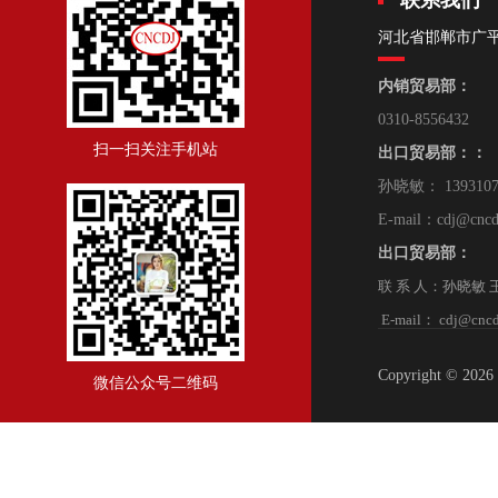
联系我们
河北省邯郸市广
内销贸易部：
0310-8556432
扫一扫关注手机站
出口贸易部：：
孙晓敏： 139310
E-mail：cdj@cncd
出口贸易部：
联 系 人：孙晓敏 王 朋
E-mail： cdj@cncd
Copyright © 2
微信公众号二维码