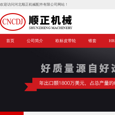
欢迎访问河北顺正机械配件有限公司网站！
首页
公司简介
欧标皮带轮
锥套
H