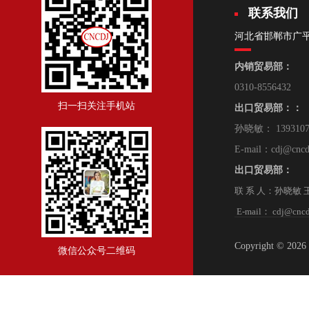
联系我们
河北省邯郸市广
内销贸易部：
0310-8556432
扫一扫关注手机站
出口贸易部：：
孙晓敏： 139310
E-mail：cdj@cncd
出口贸易部：
联 系 人：孙晓敏 王 朋
E-mail： cdj@cncd
Copyright © 2
微信公众号二维码